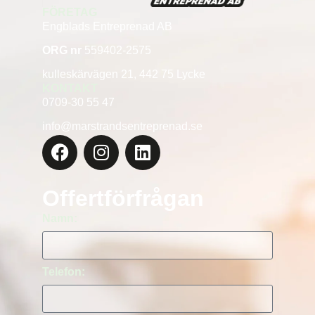
FÖRETAG
Engblads Entreprenad AB
ORG nr
559402-2575
kulleskärvägen 21, 442 75 Lycke
KONTAKT
0709-30 55 47
info@marstrandsentreprenad.se
Offertförfrågan
Namn:
Telefon: