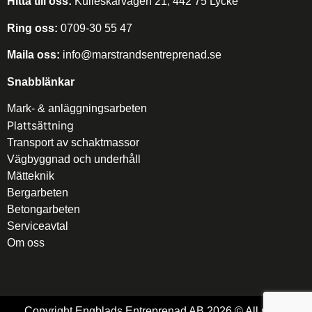
Hitta till oss:
Kulleskärvägen 21, 442 75 Lycke​
Ring oss:
0709-30 55 47
Maila oss:
info@marstrandsentreprenad.se
Snabblänkar
Mark- & anläggningsarbeten
Plattsättning
Transport av schaktmassor
Vägbyggnad och underhåll
Mätteknik
Bergarbeten
Betongarbeten
Serviceavtal
Om oss
Copyright Engblads Entreprenad AB 2026 © All rights